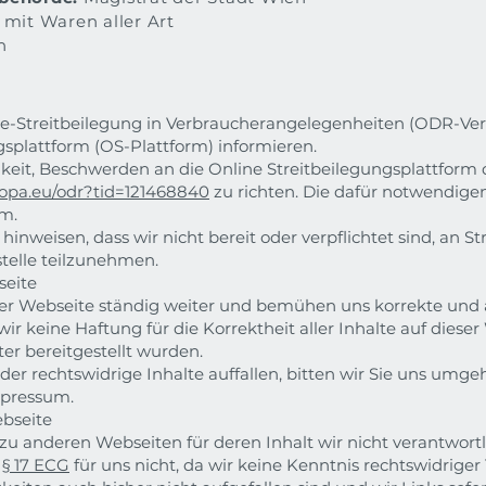
mit Waren aller Art
h
-Streitbeilegung in Verbraucherangelegenheiten (ODR-Ver
gsplattform (OS-Plattform) informieren.
keit, Beschwerden an die Online Streitbeilegungsplattform
uropa.eu/odr?tid=121468840
zu richten. Die dafür notwendige
m.
inweisen, dass wir nicht bereit oder verpflichtet sind, an S
telle teilzunehmen.
seite
eser Webseite ständig weiter und bemühen uns korrekte und 
wir keine Haftung für die Korrektheit aller Inhalte auf die
tter bereitgestellt wurden.
der rechtswidrige Inhalte auffallen, bitten wir Sie uns umge
mpressum.
ebseite
zu anderen Webseiten für deren Inhalt wir nicht verantwortli
t
§ 17 ECG
für uns nicht, da wir keine Kenntnis rechtswidriger