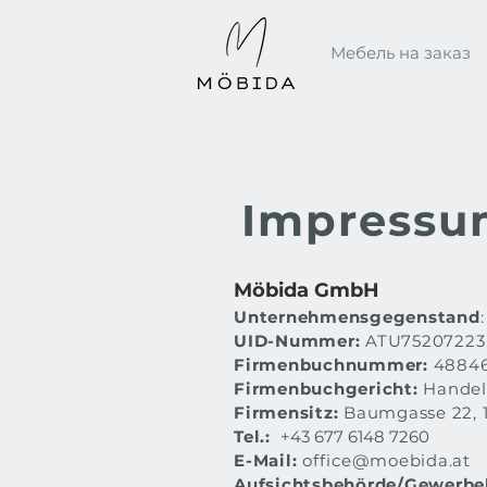
Мебель на заказ
Impressu
Möbida GmbH
Unternehmensgegenstand
UID-Nummer:
ATU75207223
Firmenbuchnummer:
48846
Firmenbuchgericht:
Handel
Firmensitz:
Baumgasse 22, 1
Tel.:
+43 677 6148 7260
E-Mail:
office@moebida.at
Aufsichtsbehörde/Gewerbe